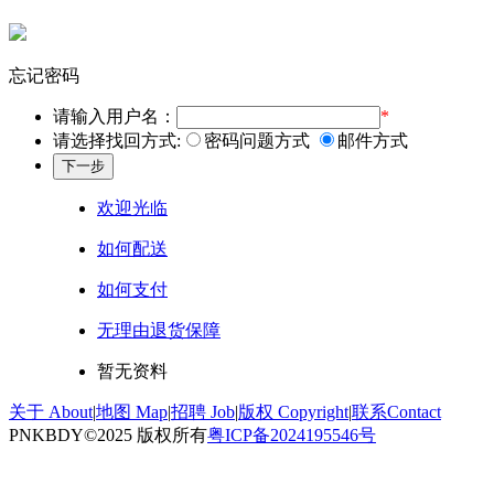
忘记密码
请输入用户名：
*
请选择找回方式:
密码问题方式
邮件方式
欢迎光临
如何配送
如何支付
无理由退货保障
暂无资料
关于 About
|
地图 Map
|
招聘 Job
|
版权 Copyright
|
联系Contact
PNKBDY©️2025 版权所有
粤ICP备2024195546号